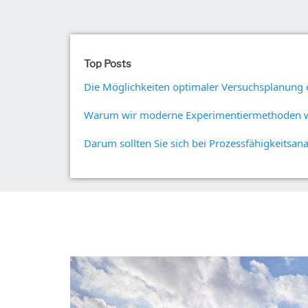
Betriebs- und
Qualitätsanalytik
Live Analytics
Zuverlässigkeits- und
Lebensdatenanalyse
Top Posts
Diskrete
Ereignissimulation
Die Möglichkeiten optimaler Versuchsplanung e
Process Mining
Warum wir moderne Experimentiermethoden 
Darum sollten Sie sich bei Prozessfähigkeitsan