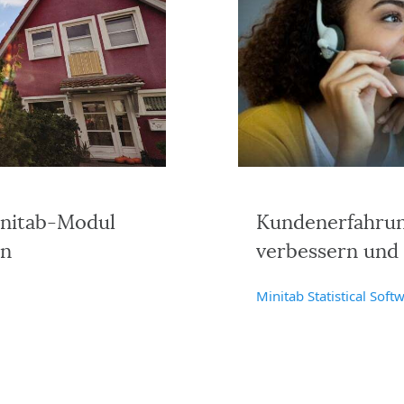
initab-Modul
Kundenerfahrung
en
verbessern und d
Minitab Statistical Soft