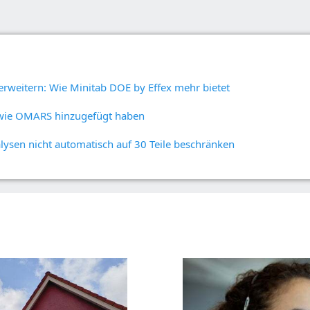
Prolink Datenerfassung
Suppor
Innovations- und
Fertigung und Industrie
und SPC
Projektmanagement
Dienstleistungen
Simul8 Diskrete
Exzellente Prozesse:
Software und Technolog
Ereignissimulation
Erkennen, Korrigieren und
SPM
Verhindern
Automatisierte
Datenerfassung
rweitern: Wie Minitab DOE by Effex mehr bietet
wie OMARS hinzugefügt haben
alysen nicht automatisch auf 30 Teile beschränken