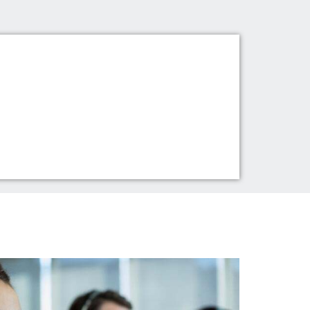
t-Richtlinie
Marketingdaten
Forschung und
ie
Entwicklung