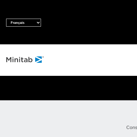
TOUTES LES SOL
Analyses
Statistiques 
prédictive
Science des 
auto-apprent
machine
Logiciel d'an
Conse
veille comme
Maîtrise stat