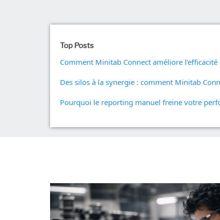
procédés
Analyse opér
de la qualité
Live Analytic
Analyse des
Top Posts
fiabilité et d
Simulation 
Comment Minitab Connect améliore l'efficacité 
discret
Exploration 
Des silos à la synergie : comment Minitab Conne
Pourquoi le reporting manuel freine votre pe