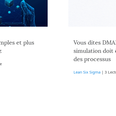
imples et plus
Vous dites DMAI
z
simulation doit 
des processus
e
Lean Six Sigma
| 3 Lec