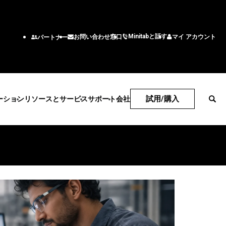
Minitabと話す
マイ アカウント
お問い合わせ窓口
パートナー
試用/購入
ーション
リソースとサービス
サポート
会社
技術サポート
会社
サブスクリプションとアク
企業情報
産業ソリューション
サービス
機能/役割
ティベーション
リーダーチーム
アカデミック
トレーニング
エンジニアリング
Minitab Quick Start
パートナー
エネルギー・天然資源
展開
ビジネス分析
トレーニング
採用情報
政府・公共部門
統計コンサルティング
情報技術
インストールのサポート
お問い合わせ窓口
ベント
医療
自習型学習
サプライチェーン
サポート動画
ニュース
保険
社会人教育
カスタマーサービスソリ
ソフトウェアドキュメント
製造産業
ーション
ソフトウェアの更新
サービス
人事
製品のダウンロード
ソフトウェアとテクノロジ
マーケティングデータ分