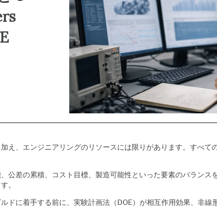
Prolinkデータ収集および
ディスクリートイベントシ
出、修正、および防止
SPC
ミュレーション
自動データ収集
ers
Simul8離散事象シミュレ
プロセスマイニング
ーション
OE
SPM
に加え、エンジニアリングのリソースには限りがあります。すべて
能、公差の累積、コスト目標、製造可能性といった要素のバランス
ます。
ビルドに着手する前に、
実験計画法（DOE）
が相互作用効果、非線