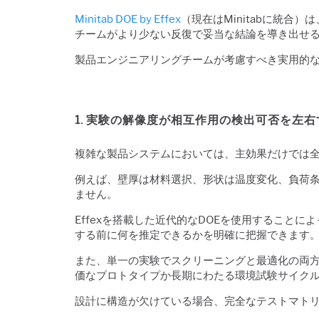
Minitab DOE by Effex
（現在はMinitabに統
チームがより少ない反復で妥当な結論を導き出せ
製品エンジニアリングチームが考慮すべき実用的な
1. 実験の解像度が相互作用の検出可否を左右
複雑な製品システムにおいては、主効果だけでは
例えば、壁厚は材料選択、形状は温度変化、負荷条
ません。
Effexを搭載した近代的なDOE
を使用することによ
する前に何を推定できるかを明確に把握できます
また、単一の実験でスクリーニングと最適化の両方
価なプロトタイプか長期にわたる環境試験サイク
設計に構造が欠けている場合、完全なテストマト