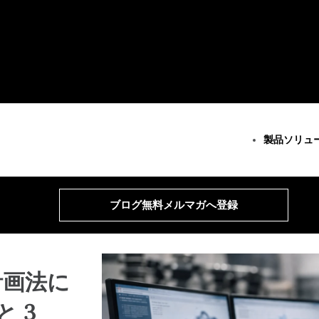
製品
ソリュ
すべての製品
べてのソリューション
全リソースとサービス
Minitab Solution Center
分析
重要な能力
リソース
ブログ無料メルマガへ登録
Minitab Statistical
統計・予測分析
継続的改善
ケーススタディ
Software
データ科学・機械学習
データ統合とデータ準備
ブログ
Minitab Connect
ビジネス分析・インテリジ
ダイアグラム作成とマイン
データセット
Minitab Model Ops
ェンス
ドマップ作成
ウェビナーとイ
Minitab Education Hub
統計的工程管理
モデル展開とML Ops
Education Hub
計画法に
Minitab Engage
運営・品質分析
イノベーションおよびプロ
Minitab Workspace
Live Analytics
ジェクト管理
Real-Time SPC
 3
信頼性 & 寿命データ分析
プロセスエクセレンス：検