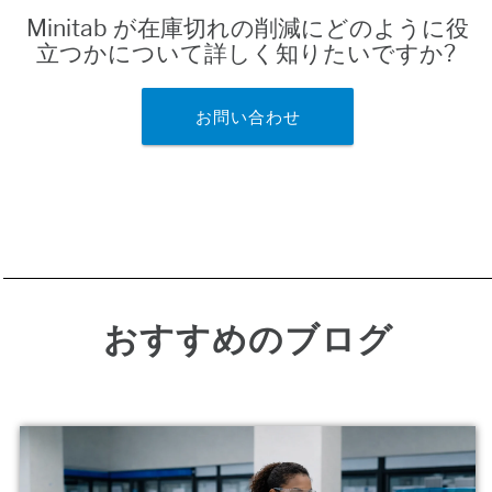
Minitab が在庫切れの削減にどのように役
立つかについて詳しく知りたいですか?
お問い合わせ
おすすめのブログ