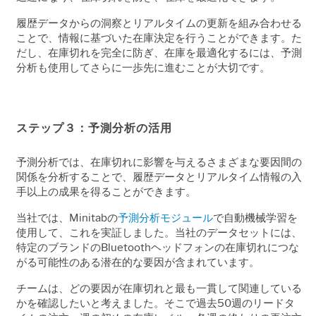
履歴データからの洞察とリアルタイムの更新を組み合わせる
ことで、情報に基づいた在庫決定を行うことができます。た
だし、在庫切れを完全に防ぎ、在庫を最適化するには、予測
分析も使用してさらに一歩先に進むことが大切です。
ステップ３：予測分析の活用
予測分析では、在庫切れに影響を与えるさまざまな要因間の
関係を分析することで、履歴データとリアルタイム情報の入
手以上の成果を得ることができます。
当社では、Minitab
の
予測分析モジュール
で自動機械学習を
使用して、これを実証しました。当社のデータセットには、
特定のブランドのBluetooth
ヘッドフォンの在庫切れにつな
がる可能性のある潜在的な要因が含まれています。
チームは、どの要因が在庫切れと最も一貫して関連している
かを確認したいと考えました。そこで過去50
週のリードタ