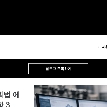
제
모든 제품
모든 솔루션
모든 리소스 및 서비스
Minitab Solution 
분석
주요 기능
리소스
블로그 구독하기
Minitab Statistica
통계 및 예측 분석
지속적 개선
사례 연구
Software
데이터 과학 및 머신러닝
데이터 통합 및 데이터 준
블로그
Minitab Connect
비즈니스 분석 및 인텔리전
다이어그램 작성 및 마인
데이터 집합
Minitab Model O
스
매핑
웨비나 및 이벤트
Minitab Educatio
통계적 공정 관리
디지털 트윈
Education Hub
획법 에
Minitab Engage
작업 및 품질 분석
모델 배포 및 ML Ops
Minitab Workspa
Live Analytics
혁신 및 프로젝트 관리
Real-Time SPC
 3
신뢰성 및 수명 데이터 분석
탁월한 공정 과정 감지, 