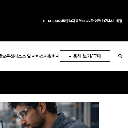
Minitab과 상담하기
내 계정
연락처
파트너
사용해 보기/구매
품
솔루션
리소스 및 서비스
지원
회사
기술 지원
회사
Center
구독 및 활성화
회사 정보
산업 솔루션
서비스
부서/직무별
l
Minitab Quick Start
리더십 팀
교육
교육
엔지니어링
교육
파트너
비
에너지 및 천연 자원
배치
고급 비즈니스 인텔
설치지원
채용 정보
드
정부 및 공공 부문
통계 컨설팅
솔루션
ps
지원 동영상
연락하다
건강
자기 주도 학습
정보 기술
n Hub
소프트웨어 설명서
뉴스
보험
평생 교육
공급망
소프트웨어 업데이트
제조 및 산업
고객 서비스 솔루션
ce
제품 다운로드
서비스
인사
지원 정책
수정
소프트웨어 및 기술
마케팅 데이터 분석