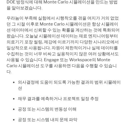
DOE 방정식에 대해 Monte Carlo 시뮬레이션을 만드는 방법
을 알아보겠습니다.
우라늄이
부족해
실험에서
시행착오를
겪을
여지가
거의
없었
던
그
시절
이후로
Monte Carlo
시뮬레이션은
항상
시뮬레이
션
데이터에서
신뢰할
수
있는
확률을
계산하는
것에
특화되어
왔습니다
.
오늘날
시뮬레이션
데이터는
재료
엔지니어링
부터
의료기기
포장
씰링
,
제강
에
이르기까지
다양한
시나리오에서
일상적으로
사용됩니다
.
자원이
제한적이거나
실제
데이터를
수집하는
것이
너무
비싸고
실용적이지
않은
여러
상황에서도
사용될
수
있습니다
. Engage
또는
Workspace
의
Monte
Carlo
시뮬레이션
도구를
사용하면
다음을
수행할
수
있습니
다
.
의사결정에 도움이 되도록 가능한 결과의 범위 시뮬레이
션
재무 결과를 예측하거나 프로젝트 일정 추정
공정 또는 시스템의 변동성 이해
공정 또는 시스템 내의 문제 파악