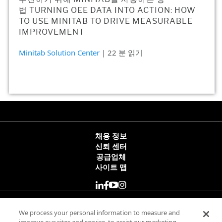
법 TURNING OEE DATA INTO ACTION: HOW
TO USE MINITAB TO DRIVE MEASURABLE
IMPROVEMENT
Minitab Solution Center
| 22 분 읽기
채용 정보
신뢰 센터
공급업체
사이트 맵
© 2025 Minitab, LLC. All Rights Reserved.
We process your personal information to measure and