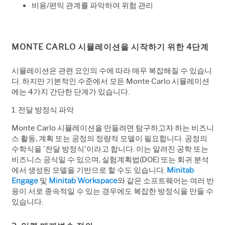
비용/편익 관계를 파악하여 위험 관리
MONTE CARLO 시뮬레이션을 시작하기 위한 4단계
시뮬레이션은 관련 요인의 수에 따라 매우 복잡해질 수 있습니
다. 하지만 기본적인 수준에서 모든 Monte Carlo 시뮬레이션
에는 4가지 간단한 단계가 있습니다.
1. 전달 방정식 파악
Monte Carlo
시뮬레이션을
만들려면
탐구하고자
하는
비즈니
스
활동
,
계획
또는
공정의
정량적
모델이
필요합니다
.
공정의
수학식을
'
전달
방정식
'
이라고
합니다
.
이는
알려진
공학
또는
비즈니스
공식일
수
있으며
,
실험계획법
(DOE)
또는
회귀
분석
에서
생성된
모델을
기반으로
할
수도
있습니다
.
Minitab
Engage
및
Minitab Workspace
와
같은
소프트웨어는
여러
반
응이
서로
종속적일
수
있는
경우에도
복잡한
방정식을
만들
수
있습니다
.