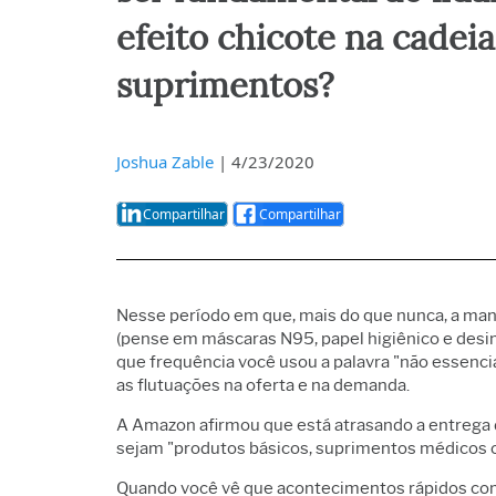
Análise
qualid
efeito chicote na cadei
Live An
Análise
suprimentos?
dados 
Simula
discret
Minera
Joshua Zable
|
4/23/2020
Compartilhar
Compartilhar
Nesse período em que, mais do que nunca, a ma
(pense em máscaras N95, papel higiênico e des
que frequência você usou a palavra "não essenci
as flutuações na oferta e na demanda.
A Amazon afirmou que está atrasando a entrega 
sejam "produtos básicos, suprimentos médicos o
Quando você vê que acontecimentos rápidos com