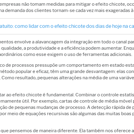
empresas não tomam medidas para mitigar o efeito chicote, oco
na demanda dos clientes tornam-se cada vez mais exageradas à
tuito: como lidar com o efeito chicote dos dias de hoje na 
mentos envolve a alavancagem da integração em todo o canal par
 qualidade, a produtividade e a eficiência podem aumentar. En
raordinários como esse exigem o uso de ferramentas adicionais.
stico de processos pressupõe um comportamento em estado esta
método popular e eficaz, têm uma grande desvantagem: elas co
. Como resultado, pequenas alterações na média de uma variáve
r ao efeito chicote é fundamental. Combinar o controle estatís
emamente útil. Por exemplo, cartas de controle de média móve
ão de pequenas mudanças de processo. A detecção rápida de pe
los por meio de equações recursivas são algumas das muitas boa
 que pensemos de maneira diferente. Ela também nos oferece a