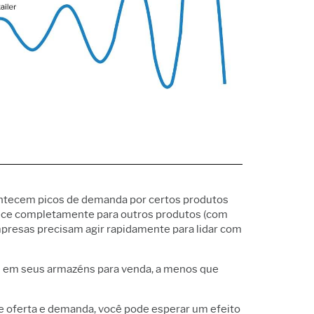
Política de suporte
bricação e indústria
marketing
rviços
Pesquisa e
ftware e tecnologia
Desenvolvimento
onstrução
ntecem picos de demanda por certos produtos
rece completamente para outros produtos (com
mpresas precisam agir rapidamente para lidar com
os em seus armazéns para venda, a menos que
 oferta e demanda, você pode esperar um efeito