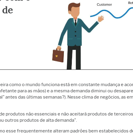
Coleta de dados e
 operacional e de
inovação e projetos
Fa
Controle Estatístico de
ade
Excelência de processo
Se
a de
Processo da Prolink
alytics
Detectar, corrigir e prevenir
So
Simulação de eventos
 de confiabilidade e
Coleta de dados
C
discretos Simul8
de vida
automatizada
SPM
ção de eventos
os
ção de processos
neira como o mundo funciona está em constante mudança e aco
infetante para as mãos) e a mesma demanda diminui ou desapa
al" antes das últimas semanas?). Nesse clima de negócios, as e
de produtos não essenciais e não aceitará produtos de terceir
u outros produtos de alta demanda".
o esse frequentemente alteram padrões bem estabelecidos de