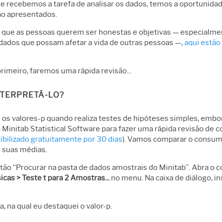
e recebemos a tarefa de analisar os dados, temos a oportunida
ão apresentados.
ar que as pessoas querem ser honestas e objetivas — especialm
dados que possam afetar a vida de outras pessoas —,
aqui estão
imeiro, faremos uma rápida revisão...
NTERPRETÁ-LO?
 os valores-p quando realiza testes de hipóteses simples, emb
Minitab Statistical Software para fazer uma rápida revisão de
bilizado gratuitamente por 30 dias
). Vamos comparar o consumo
e suas médias.
otão “Procurar na pasta de dados amostrais do Minitab”. Abra o
sicas > Teste t para 2 Amostras...
no menu. Na caixa de diálogo, in
a, na qual eu destaquei o valor-p.