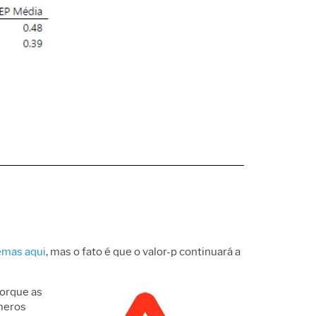
Política de suporte
bricação e indústria
marketing
rviços
Pesquisa e
ftware e tecnologia
Desenvolvimento
onstrução
emas aqui
, mas o fato é que o valor-p continuará a
porque as
 meros