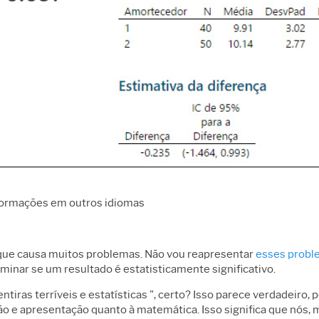
Coleta de dados e
 operacional e de
inovação e projetos
Fa
Controle Estatístico de
ade
Excelência de processo
Se
Processo da Prolink
alytics
Detectar, corrigir e prevenir
So
Simulação de eventos
 de confiabilidade e
Coleta de dados
C
discretos Simul8
de vida
automatizada
SPM
ção de eventos
os
ção de processos
nformações em outros idiomas
o que causa muitos problemas. Não vou reapresentar
esses probl
inar se um resultado é estatisticamente significativo.
iras terríveis e estatísticas ", certo? Isso parece verdadeiro, 
ção e apresentação quanto à matemática. Isso significa que nós,