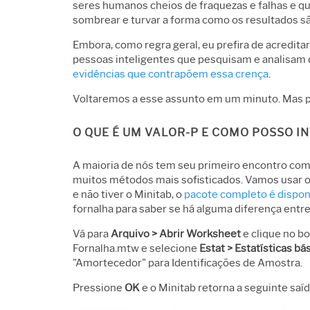
seres humanos cheios de fraquezas e falhas e qu
sombrear e turvar a forma como os resultados s
Embora, como regra geral, eu prefira de acredit
pessoas inteligentes que pesquisam e analisam 
evidências que contrapõem essa crença
.
Voltaremos a esse assunto em um minuto. Mas pr
O QUE É UM VALOR-P E COMO POSSO I
A maioria de nós tem seu primeiro encontro com
muitos métodos mais sofisticados. Vamos usar o 
e não tiver o Minitab, o
pacote completo é disponi
fornalha para saber se há alguma diferença entr
Vá para
Arquivo > Abrir Worksheet
e clique no b
Fornalha.mtw e selecione
Estat > Estatísticas bá
"Amortecedor" para Identificações de Amostra.
Pressione
OK
e o Minitab retorna a seguinte saíd