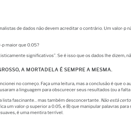
analistas de dados não devem acreditar o contrário. Um valor-p n
r-p maior que 0.05?
tisticamente significativos”. Se é isso que os dados lhe dizem, n
 GROSSO, A MORTADELA É SEMPRE A MESMA.
cionei no começo. Faça uma leitura, mas a conclusão é que o a
 usaram a linguagem para obscurecer seus resultados (ou a falta 
 lista fascinante... mas também desconcertante.
Não está certo
ca um valor-p superior a 0.05, e B) que manipular palavras para
suaves, é uma mentira terrível.