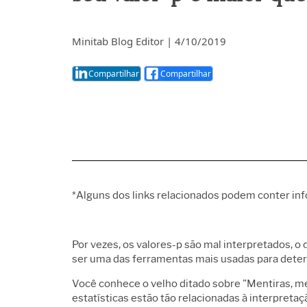
Análise
qualid
Live An
Minitab Blog Editor
|
4/10/2019
Análise
dados 
Simula
Compartilhar
Compartilhar
discret
Minera
*Alguns dos links relacionados podem conter i
Por vezes, os valores-p são mal interpretados, 
ser uma das ferramentas mais usadas para determ
Você conhece o velho ditado sobre "Mentiras, ment
estatísticas estão tão relacionadas à interpreta