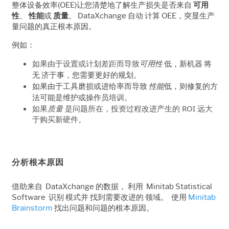
整体设备效率(OEE)让您清楚地了解生产损失是否来自
可用
性
、
性能
或
质量
。 DataXchange 自动 计算 OEE，突显生产
量问题的真正根本原因。
例如：
如果由于设置或计划差距而导致
可用性
低，新机器 将
无 济于事，您需要更好的规划。
如果由于工具磨损或进给率而导致
性能
低，则修复的方
法可能是维护或操作员培训。
如果
质量
是问题所在，投资过程改进产生的 ROI 远大
于购买新硬件。
分析根本原因
借助来自 DataXchange 的数据， 利用 Minitab Statistical
Software 识别 模式并 找到需要改进的 领域。 使用
Minitab
Brainstorm
找出问题和问题的根本原因。