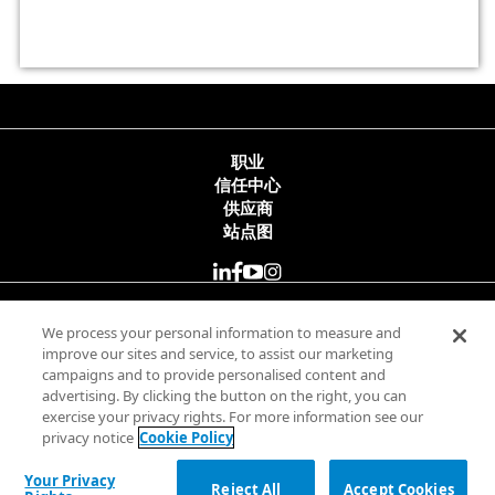
职业
信任中心
供应商
站点图
© 2025 Minitab, LLC. All Rights Reserved.
We process your personal information to measure and
improve our sites and service, to assist our marketing
campaigns and to provide personalised content and
使用条款
advertising. By clicking the button on the right, you can
隐私政策
exercise your privacy rights. For more information see our
合法
privacy notice
Cookie Policy
Your Privacy Rights
Your Privacy
Reject All
Accept Cookies