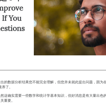
Prol
过程挖掘
自动化数据
程控制 (
mprove
Simu
SPM
 If You
estions
出的数据分析结果您不能完全理解，但您并未就此提出问题，因为在
素养了。
虽然这确实需要一些数学和统计学基本知识，但好消息是有大量出色
至关重要。