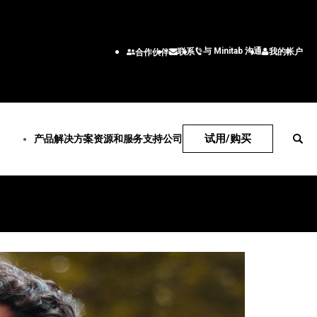
与 Minitab 沟通
我的帐户
联系
合作伙伴
试用/购买
产品
解决方案
资源和服务
支持
公司
技术支持
公司
务
 Solution Center
订阅和激活
关于我们
行业解决方案
服务
按职能
 Statistical
Minitab Quick Start
领导团队
案
学术
培训
工程
re
培训
合作伙伴
数据准备
能源和自然资源
部署
高级商
b Connect
安装支持
职业
导图
政府和公共部门
统计咨询
信息技
b Model Ops
支持视频
联系我们
 活动
医疗保健
自定进度的学习
供应链
b Education Hub
软件文档
新闻
学习运营
ion Hub
保险
继续教育
客户服
b Engage
软件更新
管理
制造和工业
人力资
b Workspace
产品下载
检测、纠正和预
服务
营销数
ime SPC
支持策略
软件和技术
研发