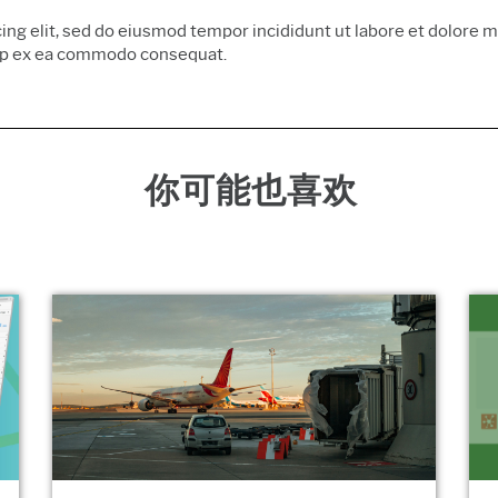
ing elit, sed do eiusmod tempor incididunt ut labore et dolore 
quip ex ea commodo consequat.
你可能也喜欢