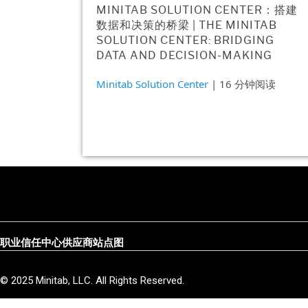
MINITAB SOLUTION CENTER：搭建
数据和决策的桥梁 | THE MINITAB
SOLUTION CENTER: BRIDGING
DATA AND DECISION-MAKING
Minitab Solution Center
| 16 分钟阅读
职业
信任中心
供应商
站点图
© 2025 Minitab, LLC. All Rights Reserved.