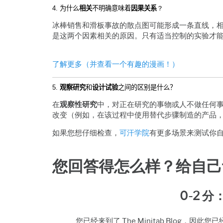
4.
为什么
相关
不明确意味着
因果关系
？
冰棒销售和滑板事故的散点图可能形成一条直线，相
是这两个因素相关的原因。只有适当控制的实验才
了解更多（并查看一个有趣的漫画！）
5.
观察研究
和
设计试验
之间的区别是什么？
在
观察性研究
中，对正在研究的事物或人不做任何
改变（例如，在该过程中使用替代步骤制造的产品
如果您想仔细检查，
可汗学院
有更多场景来测试你
您回答得怎么样？给自己
0-2 分
您已经来到了 The Minitab Blo