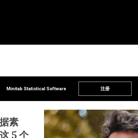
所有产品
所有解决方案
所有资源和服
Minitab
分析
关键功能
资源
Minitab Statistical Software
注册
Minitab
统计学和预测分析
持续改进
解决方
Softwa
数据科学和机器学习
数据集成和
博客
Minita
业务分析和智能软件
图表和思维
数据集
Minita
统计过程控制
数字孪生
活动 &
Minita
运营与质量分析
模型和机器
Educat
据素
Minita
Live Analytics
创新和项目
Minita
可靠性和寿命数据分析
过程卓越：
Real-T
 5 个
离散事件模拟
防