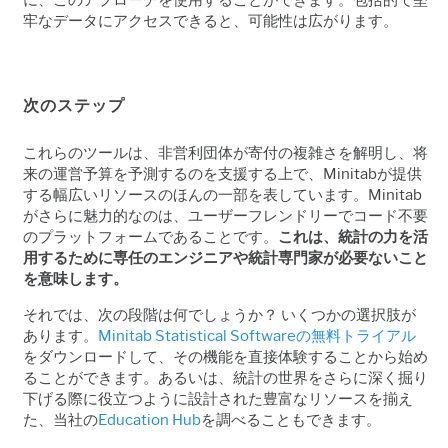
に、このアプローチを使用することができます。包括的で堅
牢なデータにアクセスできると、可能性は広がります。
次のステップ
これらのツールは、非営利団体が寄付の複雑さを解明し、将
来の運営予算を予測するのを支援する上で、Minitab
が提供
する幅広いリソースのほんの一部を表しています。
Minitab
がさらに魅力的なのは、ユーザーフレンドリーでコード不要
のプラットフォームであることです。
これは、統計の力を活
用するために専任のエンジニアや統計専門家が必要ないこと
を意味します。
それでは、次の段階は何でしょうか？ いくつかの選択肢が
あります。
Minitab Statistical Software
の無料トライアル
をダウンロードして、その機能を直接体験することから始め
ることができます。あるいは、統計の世界をさらに深く掘り
下げる際に役立つように設計された豊富なリソースを揃え
た、当社の
Education Hub
を調べることもできます。