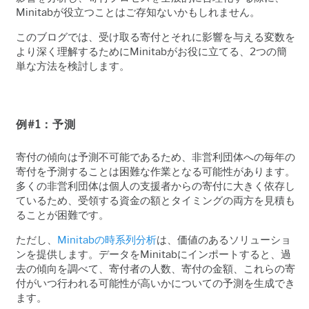
Minitab
が役立つことはご存知ないかもしれません。
このブログでは、受け取る寄付とそれに影響を与える変数を
より深く理解するためにMinitab
がお役に立てる、
2
つの簡
単な方法を検討します。
例
#1
：予測
寄付の傾向は予測不可能であるため、非営利団体への毎年の
寄付を予測することは困難な作業となる可能性があります。
多くの非営利団体は個人の支援者からの寄付に大きく依存し
ているため、受領する資金の額とタイミングの両方を見積も
ることが困難です。
ただし、
Minitab
の時系列分析
は、価値のあるソリューショ
ンを提供します。データをMinitab
にインポートすると、過
去の傾向を調べて、寄付者の人数、寄付の金額、これらの寄
付がいつ行われる可能性が高いかについての予測を生成でき
ます。