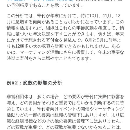
い予測精度であることを示しています。
この分析では、寄付が年末にかけて、特に10
月、
11
月、
12
月に急増する傾向があることも明らかになっています。この
情報を活用すれば、組織はこれらの季節変動を考慮して、情
報に基づいた年次決定を下すことができます。例えば、年末
にかけて予想される寄付金を見込んで、
8
月と
9
月に前年よ
りも
12
頭多い犬の収容を計画できるかもしれません。ある
いは、マーケティング活動にさらに投資して、年末の重要な
時期に寄付をさらに増やすこともできます。
例
#2
：変数の影響の分析
非営利団体は、多くの場合、どの要因が寄付に実際に影響を
与え、どの要因がそれほど重要ではないかを判断するのに苦
労しています。寄付者向けイベントの開催やマーケティング
活動などの一部の要素は組織の管理下にありますが、より広
範な経済指標などのその他の要素は管理下にはありません。
どの変数が重要で、どの変数が重要でないかを知ることは、