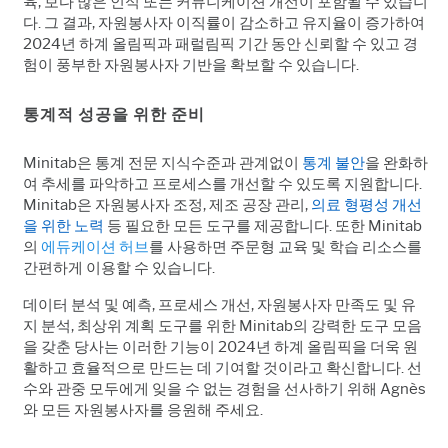
육
,
보다 많은 인식 또는 커뮤니케이션 개선이 포함될 수 있습니
다
.
그 결과
,
자원봉사자 이직률이 감소하고 유지율이 증가하여
2024
년 하계 올림픽과 패럴림픽 기간 동안 신뢰할 수 있고 경
험이 풍부한 자원봉사자 기반을 확보할 수 있습니다
.
통계적 성공을 위한 준비
Minitab
은 통계 전문 지식수준과 관계없이
통계 불안
을 완화하
여 추세를 파악하고 프로세스를 개선할 수 있도록 지원합니다.
Minitab
은 자원봉사자 조정
,
제조 공장 관리
,
의료 형평성 개선
을 위한 노력
등 필요한 모든 도구를 제공합니다
.
또한
Minitab
의
에듀케이션 허브
를 사용하면 주문형 교육 및 학습 리소스를
간편하게 이용할 수 있습니다.
데이터 분석 및 예측,
프로세스 개선
,
자원봉사자 만족도 및 유
지 분석
,
최상위 계획 도구를 위한
Minitab
의 강력한 도구 모음
을 갖춘 당사는 이러한 기능이
2024
년 하계 올림픽을 더욱 원
활하고 효율적으로 만드는 데 기여할 것이라고 확신합니다
.
선
수와 관중 모두에게 잊을 수 없는 경험을 선사하기 위해
Agnès
와 모든 자원봉사자를 응원해 주세요
.