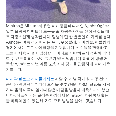
Minitab
은
Minitab
의 유럽 마케팅팀 매니저인
Agnès Ogée
가
일부 올림픽 이벤트에 도움을 줄 자원봉사자로 선정된 것을 매
우 자랑스럽게 생각합니다
.
일생에 단 한 번뿐인 이 기회를 통해
Agnès
는 여름 경기에서는 수구
,
수중발레
,
다이빙을
,
패럴림픽
경기에서는 로드 사이클링을 지원합니다
.
선수들을 환영하고
그들이 체육 시설에 입장할 때 어디로 가야 하는지 정확히 파악
할 수 있도록 하는 것이 그녀가 맡은 일입니다
.
파리에 평생 거
주한
Agnès
는 이번 여름
,
고향에서 경기를 관람하게 되어 매우
기쁩니다
.
마지막 블로그 게시물에서는
메달 수,
개별 국가 성과 및 선수
준비와 관련된 데이터에 초점을 맞추었습니다
(Minitab
을 사용
하여 올해 미국이 얼마나 많은 메달을 받을지 예측하기도 했습
니다
).
이 글에서는 올여름 파리에서
Minitab
이 자원봉사 활동
을 최적화할 수 있는 네 가지 주요 방법을 알아보겠습니다
.