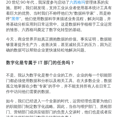
20
世纪
90 年代，我深度参与启动了
六西格玛
管理体系的实
施。那时，我们就发现，支持工业从业者使用基本统计工具有
着巨大的优势。
当时我们不称呼他们为“数据科学家”，而是称
呼“
黑带
”。他们使用数据科学来描述业务流程，解决问题，并
将基础分析应用到日常运营中。这是数据科学植根于工业运营
的雏形。六西格玛奠定了数字化转型的基础。
今天，商业世界开始真正拥抱数据的价值。事实证明，数据能
够显著提升生产力，改善决策，甚至减轻员工的压力，因为正
确的数据可以帮助企业更快速轻松地解决问题。
数字化是专属于
IT
部门的任务吗
？
不是。我认为数字化是整个企业的工作。企业的每一个职能部
门都必须使用数据和分析以及相关工具。在大多数企业，数据
孤立地掌握在少数“专家”的手中，并不能支持所有人在日常工
作中访问他们需要的数据。
如今，我们已经进入一个全新的时代，运营经理也需要为他们
的职能部门制定数字化战略。因此，当你与维护部门、质检部
门、营销部门或供应链部门的负责人交谈时，他们也是或者应