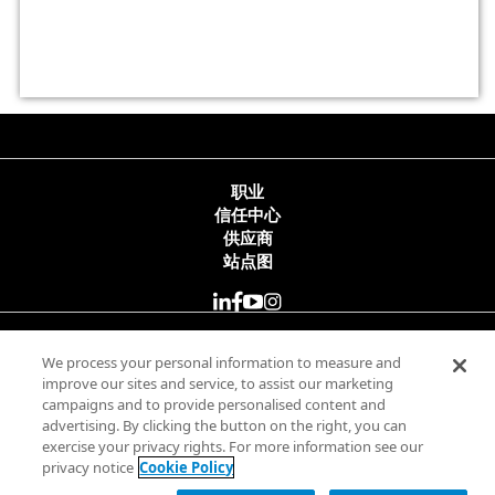
职业
信任中心
供应商
站点图
© 2025 Minitab, LLC. All Rights Reserved.
We process your personal information to measure and
improve our sites and service, to assist our marketing
campaigns and to provide personalised content and
使用条款
advertising. By clicking the button on the right, you can
隐私政策
exercise your privacy rights. For more information see our
合法
privacy notice
Cookie Policy