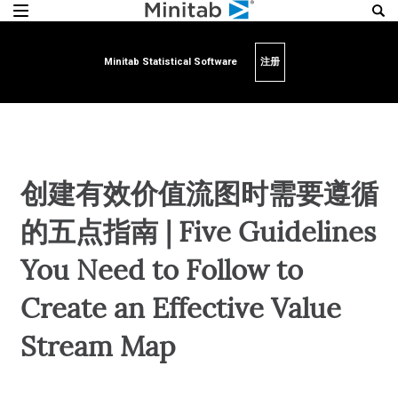
Minitab Statistical Software
注册
创建有效价值流图时需要遵循
的五点指南 | Five Guidelines
You Need to Follow to
Create an Effective Value
Stream Map