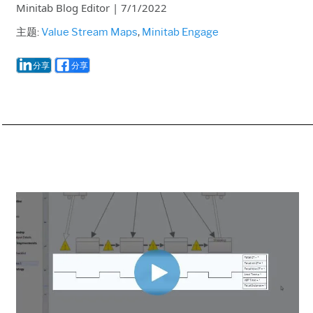
Minitab Blog Editor
|
7/1/2022
主题:
Value Stream Maps
,
Minitab Engage
分享
分享