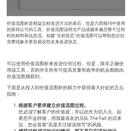
价值流图析是精益过程改进方法的基石，也是六西格玛中使用
的获得认可的工具。价值流图说明当产品或服务遍历整个过程
时的材料和信息流。创建“当前状态”价值流图可以帮助您识别
浪费现象并更容易设想未来改进状态。
可以使用价值流图析来改进任何过程。但是，除非正确使
用该工具，否则并非所有可提高质量和效率的机会都能由
价值流图捕获到。
下面是从投入到价值流图析的精力中获得最大好处的五点
指南：
根据客户要求建立价值流图过程。
您
必须
了解客户的价值观，并以此作为切入点。如
果您不这样做，用我最喜欢的乐队
The Fall
的话来
说，您会冒着“高度关注错误细节”的风险。
捕获过程
现在
的运行情况，而不是它应该如何运