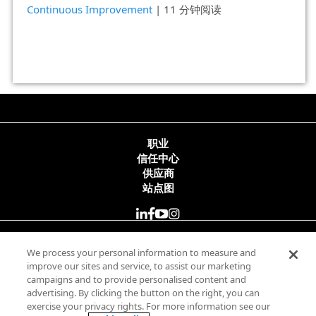
Continuous Improvement
| 11 分钟阅读
职业
信任中心
供应商
站点图
© 2025 Minitab, LLC. All Rights Reserved.
We process your personal information to measure and
improve our sites and service, to assist our marketing
campaigns and to provide personalised content and
使用条款
advertising. By clicking the button on the right, you can
隐私政策
exercise your privacy rights. For more information see our