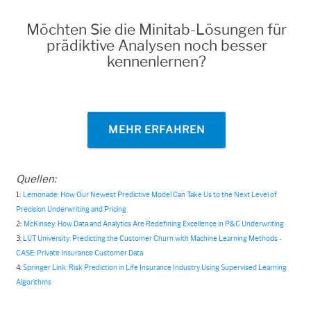
Möchten Sie die
Minitab
-Lösungen für
prädiktive Analysen noch besser
kennenlernen?
MEHR ERFAHREN
Quellen:
1:
Lemonade: How Our Newest Predictive Model Can Take Us to the Next Level of
Precision Underwriting and Pricing
2:
McKinsey: How Data and Analytics Are Redefining Excellence in P&C Underwriting
3:
LUT University: Predicting the Customer Churn with Machine Learning Methods -
CASE: Private Insurance Customer Data
4:
Springer Link: Risk Prediction in Life Insurance Industry Using Supervised Learning
Algorithms