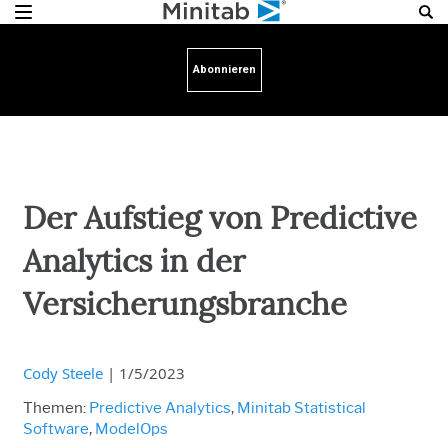
Abonnieren
Der Aufstieg von Predictive
Analytics in der
Versicherungsbranche
Cody Steele
|
1/5/2023
Themen:
Predictive Analytics
,
Minitab Statistical
Software
,
ModelOps