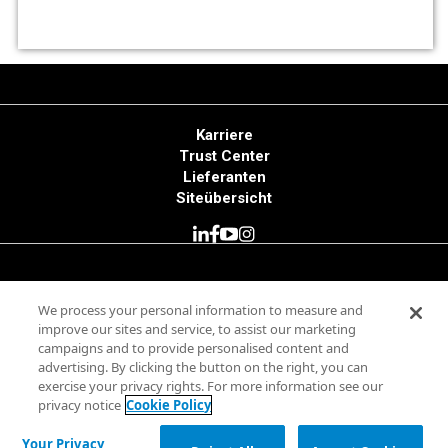
Karriere
Trust Center
Lieferanten
Siteübersicht
© 2025 Minitab, LLC. All Rights Reserved.
We process your personal information to measure and
improve our sites and service, to assist our marketing
Nutzungsbedingungen
campaigns and to provide personalised content and
Datenschutzrichtlinie
advertising. By clicking the button on the right, you can
Impressum
exercise your privacy rights. For more information see our
Rechtliche Hinweise
privacy notice
Cookie Policy
Your Privacy Rights
Your Privacy