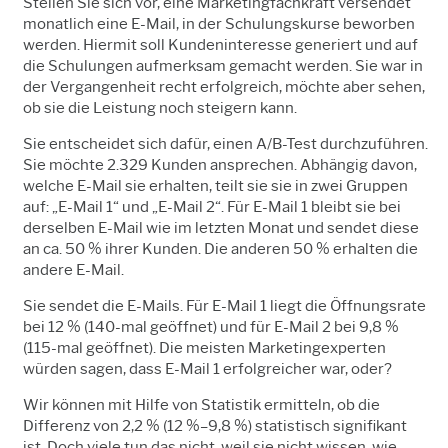
Stellen Sie sich vor, eine Marketingfachkraft versendet
monatlich eine E-Mail, in der Schulungskurse beworben
werden. Hiermit soll Kundeninteresse generiert und auf
die Schulungen aufmerksam gemacht werden. Sie war in
der Vergangenheit recht erfolgreich, möchte aber sehen,
ob sie die Leistung noch steigern kann.
Sie entscheidet sich dafür, einen A/B-Test durchzuführen.
Sie möchte 2.329 Kunden ansprechen. Abhängig davon,
welche E-Mail sie erhalten, teilt sie sie in zwei Gruppen
auf: „E-Mail 1“ und „E-Mail 2“. Für E-Mail 1 bleibt sie bei
derselben E-Mail wie im letzten Monat und sendet diese
an ca. 50 % ihrer Kunden. Die anderen 50 % erhalten die
andere E-Mail.
Sie sendet die E-Mails. Für E-Mail 1 liegt die Öffnungsrate
bei 12 % (140-mal geöffnet) und für E-Mail 2 bei 9,8 %
(115-mal geöffnet). Die meisten Marketingexperten
würden sagen, dass E-Mail 1 erfolgreicher war, oder?
Wir können mit Hilfe von Statistik ermitteln, ob die
Differenz von 2,2 % (12 %–9,8 %) statistisch signifikant
ist. Doch viele tun das nicht, weil sie nicht wissen, wie