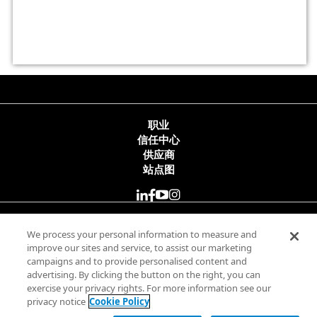
职业
信任中心
供应商
站点图
© 2025 Minitab, LLC. All Rights Reserved.
We process your personal information to measure and
improve our sites and service, to assist our marketing
campaigns and to provide personalised content and
使用条款
advertising. By clicking the button on the right, you can
隐私政策
exercise your privacy rights. For more information see our
合法
privacy notice
Cookie Policy