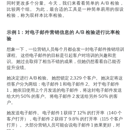
同时更改多个分量。今天，我们来看看简单的 A/B 检验，
比较两个组。 为此，最合适的工具是一种简单易用的假设
检验，称为双样本比率检验。
示例 1：对电子邮件营销信息的 A/B 检验进行比率检
验
想象一下，一位营销人员每个月都会发一封电子邮件推销培训
课程。
这些电子邮件的目标是引起客户对培训的兴趣和意
识。
她过去取得了相当不错的成果，但她仍想看看自己能否
提升业绩。
她决定进行
A/B
检验。
她想锁定
2,329
个客户。
她决定将这
些客户分为两组：电子邮件
1
和电子邮件
2
。
对于电子邮件
1
，她依旧使用上个月发送的电子邮件，将这封电子邮件发送
给大约
50%
的客户。
将电子邮件
2
发送给另外
50%
的客
户。
她发送电子邮件。
电子邮件
1
获得了
12%
的打开率（
140
个
客户打开），电子邮件
2
获得了
9.8%
的打开率（
115
个客户
打开）。
大部分营销人员可能会说电子邮件
1
效果更好，对