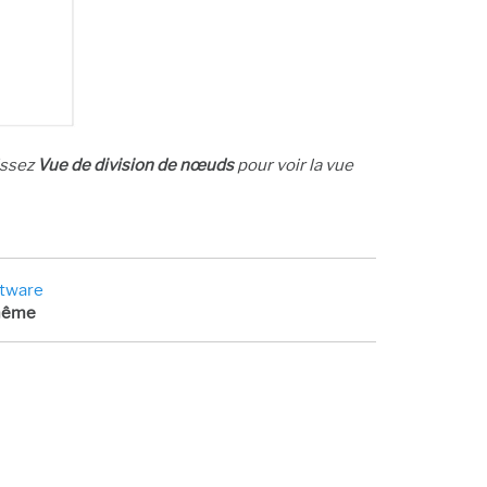
issez
Vue de division de nœuds
pour voir la vue
ftware
-même