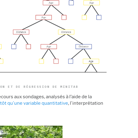
produits
ion et industrie
clientèle
Politique de support
s
Ressources humaines
s et technologies
Analyse de données
ction
marketing
Recherche et
développement
ON ET DE RÉGRESSION DE MINITAB
ours aux sondages, analysés à l’aide de la
tôt qu'une variable quantitative
, l'interprétation