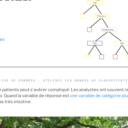
Collecte des données
la machine
Fabricat
Prolink et MSP
ationnelle et
Innovation et gestion de
Service
Simulation d’événement
projets
Logiciel
discret Simul8
s
Excellence en matière de
Constru
SPM
 données de
procédés : Détecter,
e durée de vie
corriger et prévenir
d'événements
Collecte des données
ves
automatisée
de procédés
LYSE DE DONNÉES : UTILISEZ LES ARBRES DE CLASSIFICATI
atients peut s'avérer compliqué. Les analystes ont souvent rec
ab. Quand la variable de réponse est
une variable de catégorie plu
s très intuitive.