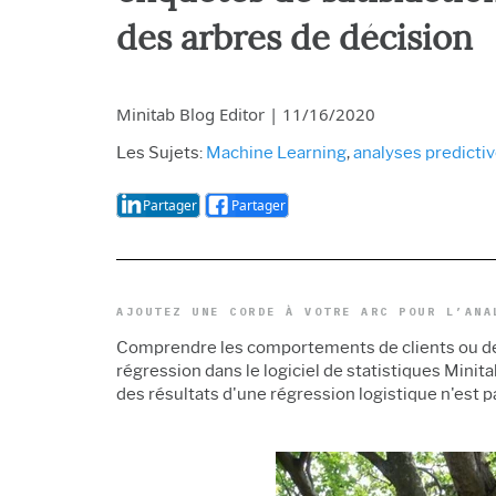
procédés
Analyse opér
des arbres de décision
de la qualité
Live Analytic
Analyse des
Minitab Blog Editor
|
11/16/2020
fiabilité et d
Simulation 
Les Sujets:
Machine Learning
,
analyses predicti
discret
Exploration 
Partager
Partager
AJOUTEZ UNE CORDE À VOTRE ARC POUR L’ANA
Comprendre les comportements de clients ou de p
régression dans le logiciel de statistiques Minit
des résultats d'une régression logistique n'est pa