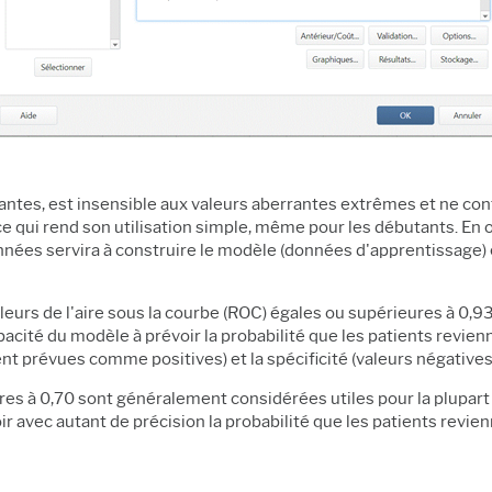
s, est insensible aux valeurs aberrantes extrêmes et ne contie
, ce qui rend son utilisation simple, même pour les débutants. En 
nées servira à construire le modèle (données d'apprentissage) et
eurs de l'aire sous la courbe (ROC) égales ou supérieures à 0,93
acité du modèle à prévoir la probabilité que les patients revienn
ment prévues comme positives) et la spécificité (valeurs négat
es à 0,70 sont généralement considérées utiles pour la plupart 
 avec autant de précision la probabilité que les patients revienn