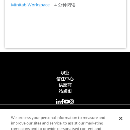
Minitab Workspace
| 4 分钟阅读
职业
信任中心
供应商
站点图
© 2025 Minitab, LLC. All Rights Reserved.
We process your personal information to measure and
improve our sites and service, to assist our marketing
campaigns and to provide personalised content and