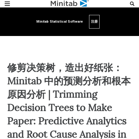
Minitab Statistical Software
注册
修剪决策树，造出好纸张：
Minitab 中的预测分析和根本
原因分析 | Trimming
Decision Trees to Make
Paper: Predictive Analytics
and Root Cause Analysis in