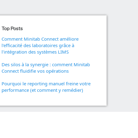
produits
ion et industrie
clientèle
Politique de support
s
Ressources humaines
s et technologies
Analyse de données
ction
marketing
Recherche et
Top Posts
développement
Comment Minitab Connect améliore
l'efficacité des laboratoires grâce à
l'intégration des systèmes LIMS
Des silos à la synergie : comment Minitab
Connect fluidifie vos opérations
Pourquoi le reporting manuel freine votre
performance (et comment y remédier)