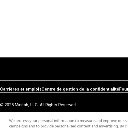
Carrières et emplois
Centre de gestion de la confidentialité
Fou
© 2025 Minitab, LLC. All Rights Reserved.
We process your personal information to measure and improve our site
campaigns and to provide personalised content and advertising. By cli