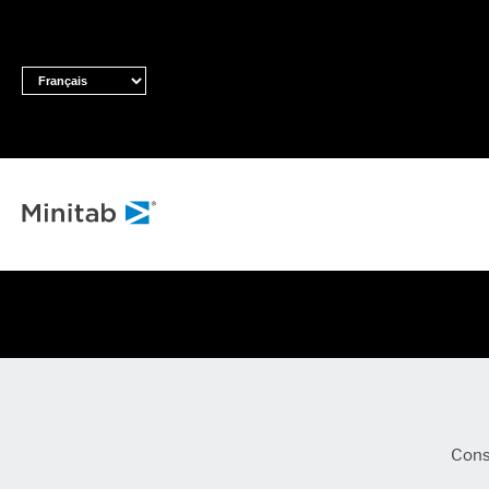
TOUTES LES SOL
Analyses
Statistiques 
prédictive
Science des 
auto-apprent
machine
Logiciel d'an
Conse
veille comme
Maîtrise stat