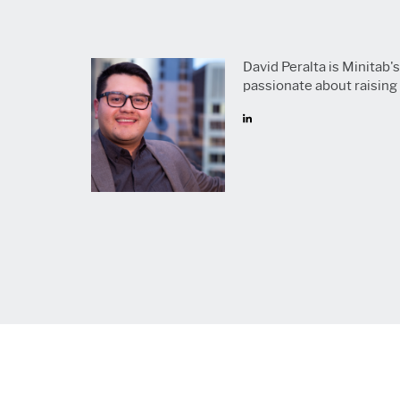
procédés
Analyse opér
de la qualité
Live Analytic
David Peralta is Minitab
Analyse des
passionate about raising
fiabilité et d
Simulation 
discret
Exploration 