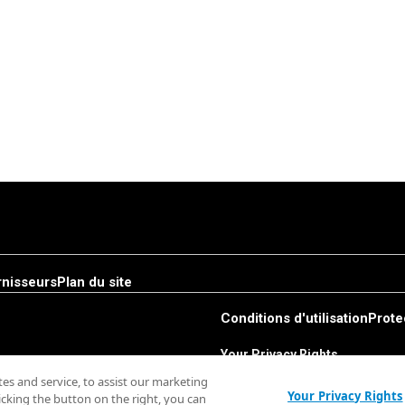
rnisseurs
Plan du site
Conditions d'utilisation
Prote
Your Privacy Rights
s and service, to assist our marketing
Your Privacy Rights
cking the button on the right, you can