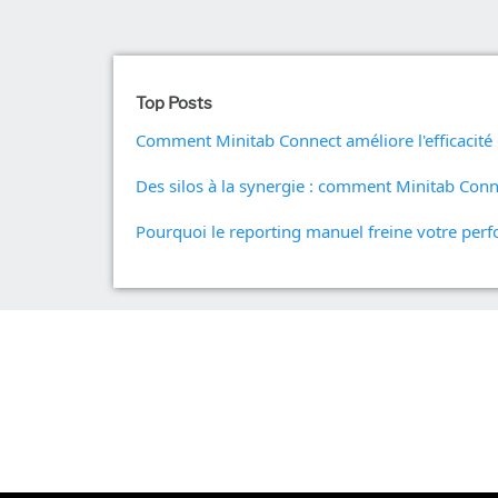
procédés
Analyse opér
de la qualité
Live Analytic
Analyse des
Top Posts
fiabilité et d
Simulation 
Comment Minitab Connect améliore l'efficacité 
discret
Exploration 
Des silos à la synergie : comment Minitab Conne
Pourquoi le reporting manuel freine votre pe