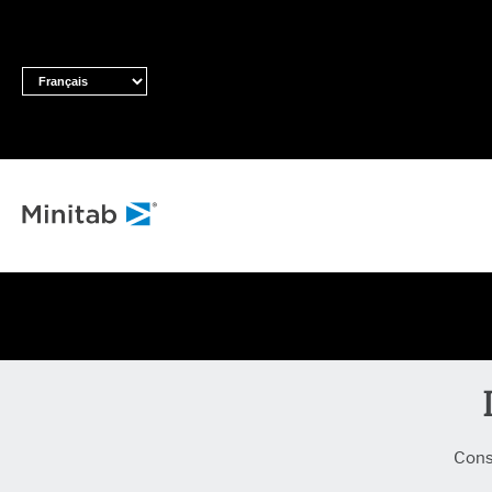
TOUTES LES SOL
Analyses
Statistiques 
prédictive
Science des 
auto-apprent
machine
Logiciel d'an
Conse
veille comme
Maîtrise stat