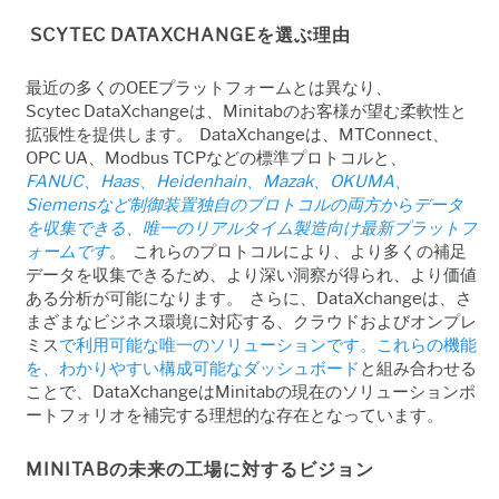
SCYTEC DATAXCHANGEを選ぶ理由
最近の多くのOEEプラットフォームとは異なり、
Scytec DataXchangeは、Minitabのお客様が望む柔軟性と
拡張性を提供します。 DataXchangeは、MTConnect、
OPC UA、Modbus TCPなどの標準プロトコルと、
FANUC、Haas、Heidenhain、Mazak、OKUMA、
Siemensなど制御装置独自のプロトコルの両方からデータ
を収集できる、唯一のリアルタイム製造向け最新プラットフ
ォームです
。 これらのプロトコルにより、より多くの補足
データを収集できるため、より深い洞察が得られ、より価値
ある分析が可能になります。 さらに、DataXchangeは、さ
まざまなビジネス環境
に対応する、クラウドおよびオンプレ
ミス
で利用可能な唯一のソリューションです。これらの機能
を、
わかりやすい構成可能なダッシュボード
と組み合わせる
ことで、DataXchangeはMinitabの現在のソリューションポ
ートフォリオを補完する理想的な存在となっています。
MINITABの未来の工場
に対するビジョン