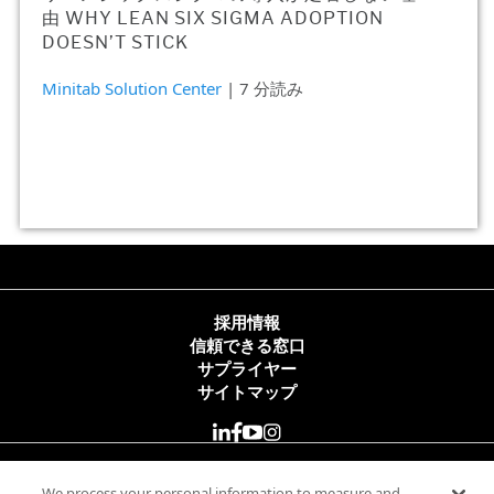
由 WHY LEAN SIX SIGMA ADOPTION
DOESN’T STICK
Minitab Solution Center
| 7 分読み
採用情報
信頼できる窓口
サプライヤー
サイトマップ
© 2025 Minitab, LLC. All Rights Reserved.
We process your personal information to measure and