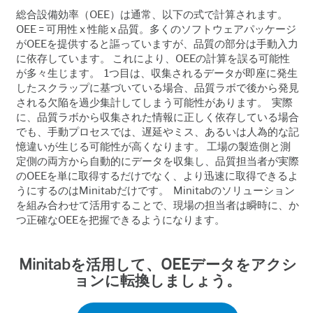
総合設備効率（OEE）は通常、以下の式で計算されます。
OEE = 可用性 x 性能 x 品質。多くのソフトウェアパッケージ
がOEEを提供すると謳っていますが、品質の部分は手動入力
に依存しています。 これにより、OEEの計算を誤る可能性
が多々生じます。 1つ目は、収集されるデータが即座に発生
したスクラップに基づいている場合、品質ラボで後から発見
される欠陥を過少集計してしまう可能性があります。 実際
に、品質ラボから収集された情報に正しく依存している場合
でも、手動プロセスでは、遅延やミス、あるいは人為的な記
憶違いが生じる可能性が高くなります。 工場の製造側と測
定側の両方から自動的にデータを収集し、品質担当者が実際
のOEEを単に取得するだけでなく、より迅速に取得できるよ
うにするのはMinitabだけです。 Minitabのソリューション
を組み合わせて活用することで、現場の担当者は瞬時に、か
つ正確なOEEを把握できるようになります。
Minitabを活用して、OEEデータをアクシ
ョンに転換しましょう。