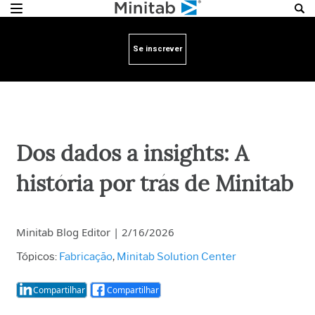
Se inscrever
Dos dados a insights: A
história por trás de Minitab
Minitab Blog Editor
|
2/16/2026
Tópicos:
Fabricação
,
Minitab Solution Center
Compartilhar
Compartilhar