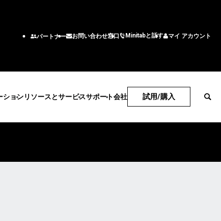
Minitabと話す
マイ アカウント
お問い合わせ窓口
パートナー
試用/購入
ーション
リソースとサービス
サポート
会社
技術サポート
会社
サブスクリプションとアク
企業情報
産業ソリューション
サービス
機能/役割
ティベーション
リーダーチーム
アカデミック
トレーニング
エンジニアリング
Minitab Quick Start
パートナー
エネルギー・天然資源
展開
ビジネス分析
トレーニング
採用情報
政府・公共部門
統計コンサルティング
情報技術
インストールのサポート
お問い合わせ窓口
ベント
医療
自習型学習
サプライチェーン
サポート動画
ニュース
保険
社会人教育
カスタマーサービスソリ
ソフトウェアドキュメント
製造産業
ーション
ソフトウェアの更新
サービス
人事
製品のダウンロード
ソフトウェアとテクノロジ
マーケティングデータ分