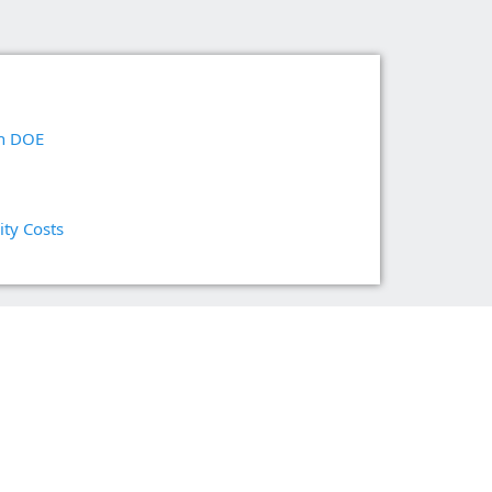
サポートポリシー
ー
研究開発
建設
h DOE
y Costs