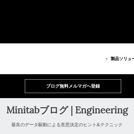
製品
ソリュ
すべての製品
べてのソリューション
全リソースとサービス
Minitab Solution Center
分析
重要な能力
リソース
ブログ無料メルマガへ登録
Minitab Statistical
統計・予測分析
継続的改善
ケーススタディ
Software
データ科学・機械学習
データ統合とデータ準備
ブログ
Minitab Connect
ビジネス分析・インテリジ
ダイアグラム作成とマイン
データセット
Minitab Model Ops
ェンス
ドマップ作成
ウェビナーとイ
Minitabブログ | Engineering
Minitab Education Hub
統計的工程管理
モデル展開とML Ops
Education Hub
Minitab Engage
運営・品質分析
イノベーションおよびプロ
Minitab Workspace
最良のデータ駆動による意思決定のヒント&テクニック
Live Analytics
ジェクト管理
Real-Time SPC
信頼性 & 寿命データ分析
プロセスエクセレンス：検