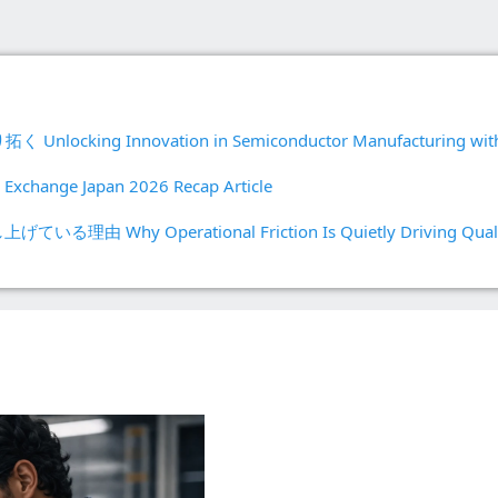
Prolinkデータ収集および
ディスクリートイベントシ
出、修正、および防止
SPC
ミュレーション
自動データ収集
Simul8離散事象シミュレ
プロセスマイニング
ーション
SPM
g Innovation in Semiconductor Manufacturing wit
xchange Japan 2026 Recap Article
Operational Friction Is Quietly Driving Qualit