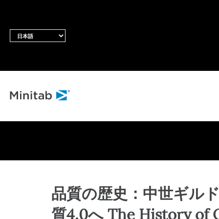
す
品質の歴史：中世ギル
質4.0へ The History of Q