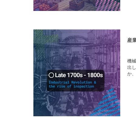
産
機
出
か