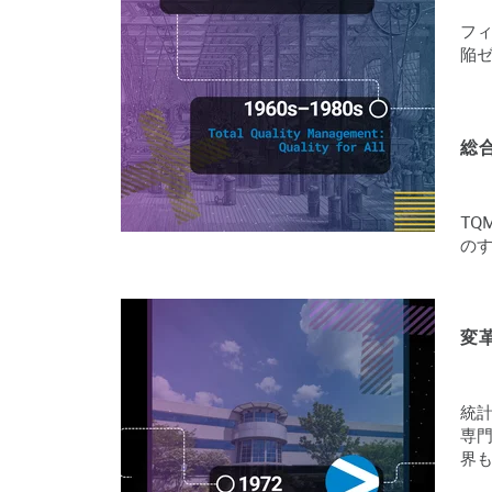
フ
陥
総
T
の
変革
統
専
界