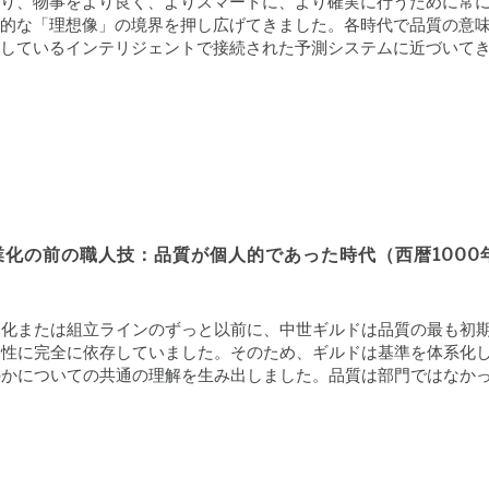
り、物事をより良く、よりスマートに、より確実に行うために常
的な「理想像」の境界を押し広げてきました。各時代で品質の意
にしているインテリジェントで接続された予測システムに近づいて
業化の前の職人技：品質が個人的であった時代（西暦1000年
動化または組立ラインのずっと以前に、中世ギルドは品質の最も初
全性に完全に依存していました。そのため、ギルドは基準を体系化
のかについての共通の理解を生み出しました。品質は部門ではなか