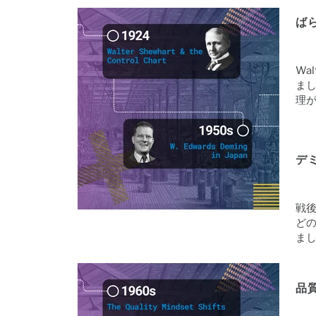
ば
Wa
ま
理
デ
戦
ど
ま
品