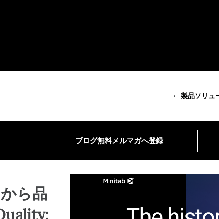
製品
ソリュ
すべての製品
べてのソリューション
全リソースとサービス
Minitab Solution Center
分析
重要な能力
リソース
ブログ無料メルマガへ登録
Minitab Statistical
統計・予測分析
継続的改善
ケーススタディ
Software
データ科学・機械学習
データ統合とデータ準備
ブログ
Minitab Connect
ビジネス分析・インテリジ
ダイアグラム作成とマイン
データセット
Minitab Model Ops
ェンス
ドマップ作成
ウェビナーとイ
Minitab Education Hub
統計的工程管理
モデル展開とML Ops
Education Hub
ドから品
Minitab Engage
運営・品質分析
イノベーションおよびプロ
Minitab Workspace
Live Analytics
ジェクト管理
Real-Time SPC
uality:
信頼性 & 寿命データ分析
プロセスエクセレンス：検