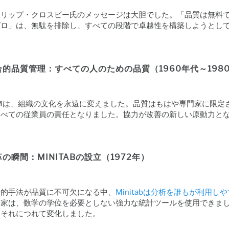
ィリップ・クロスビー氏のメッセージは大胆でした。「品質は無料で
ゼロ」は、無駄を排除し、すべての段階で卓越性を構築しようとし
合的品質管理：すべての人のための品質（1960年代～198
QMは、組織の文化を永遠に変えました。品質はもはや専門家に限定
すべての従業員の責任となりました。協力が改善の新しい原動力と
の瞬間：MINITABの設立（1972年）
計的手法が品質に不可欠になる中、
Minitabは分析を誰もが利用
門家は、数学の学位を必要としない強力な統計ツールを使用できま
もそれにつれて変化しました。