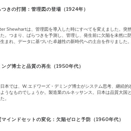
らつきの打開：管理図の登場（1924年）
lter Shewhartは、管理図を導入した時にすべてを変えまし
した。つまり、ばらつきを予測し、管理し、発生前に欠陥を未然に
が生まれ、データに基づいた卓越性の新時代への土台を作りました
ミング博士と品質の再生（1950年代）
後日本では、W. エドワーズ・デミング博士がシステム思考、継続
のようなものでしょうか。製造業のルネッサンス。日本は品質大国
した。
質マインドセットの変化：欠陥ゼロと予防（1960年代）