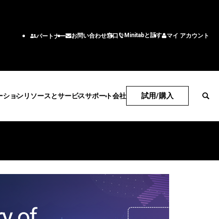
Minitabと話す
マイ アカウント
お問い合わせ窓口
パートナー
試用/購入
ーション
リソースとサービス
サポート
会社
技術サポート
会社
サブスクリプションとアク
企業情報
産業ソリューション
サービス
機能/役割
ティベーション
リーダーチーム
アカデミック
トレーニング
エンジニアリング
Minitab Quick Start
パートナー
エネルギー・天然資源
展開
ビジネス分析
トレーニング
採用情報
政府・公共部門
統計コンサルティング
情報技術
インストールのサポート
お問い合わせ窓口
ベント
医療
自習型学習
サプライチェーン
サポート動画
ニュース
保険
社会人教育
カスタマーサービスソリ
ソフトウェアドキュメント
製造産業
ーション
ソフトウェアの更新
サービス
人事
製品のダウンロード
ソフトウェアとテクノロジ
マーケティングデータ分