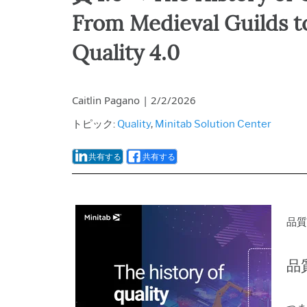
From Medieval Guilds t
Quality 4.0
Caitlin Pagano
|
2/2/2026
トピック:
Quality
,
Minitab Solution Center
共有する
共有する
品質
品