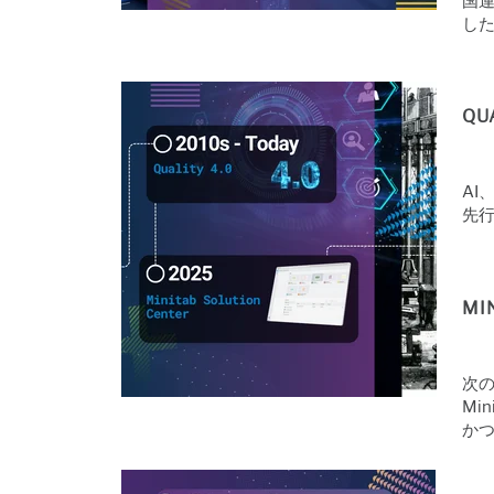
国
し
QU
AI
先
MI
次
Mi
か