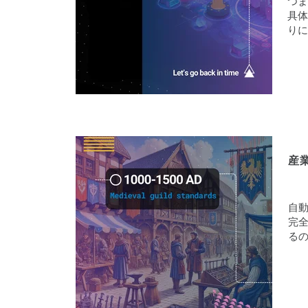
つま
具体
り
産
自
完
る