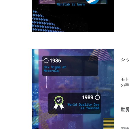
シ
モ
の
世