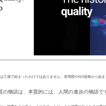
Prolinkデータ収集および
ディスクリートイベントシ
出、修正、および防止
SPC
ミュレーション
自動データ収集
o
Simul8離散事象シミュレ
プロセスマイニング
ーション
SPM
は工場で始まったわけではありません。管理図やISO規格から始
質の物語は、本質的には、人間の進歩の物語で