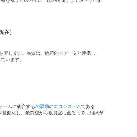
影響を祝うための年に一度の瞬間として設立されま
～現在）
のシフトを表します。品質は、継続的でデータと連携し、
れています。
ォームに統合する
AI駆動のエコシステム
である
速し、分析を自動化し、最前線から役員室に至るまで、組織が