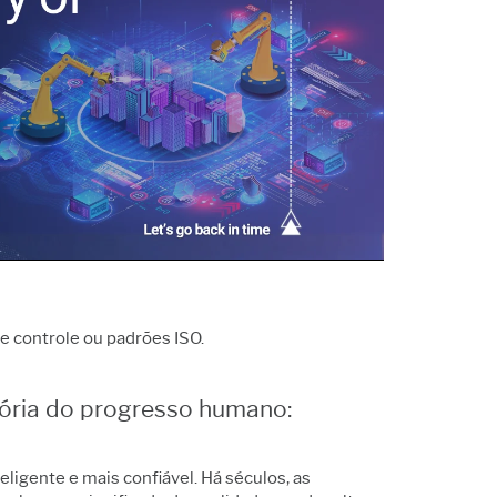
Política de suporte
bricação e indústria
marketing
rviços
Pesquisa e
ftware e tecnologia
Desenvolvimento
onstrução
e controle ou padrões ISO.
stória do progresso humano:
ligente e mais confiável. Há séculos, as