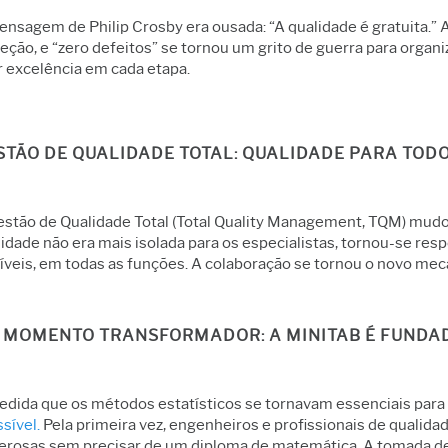
nsagem de Philip Crosby era ousada: “A qualidade é gratuita.” 
eção, e “zero defeitos” se tornou um grito de guerra para orga
r excelência em cada etapa.
STÃO DE QUALIDADE TOTAL: QUALIDADE PARA TODO
estão de Qualidade Total (Total Quality Management, TQM) mudou
idade não era mais isolada para os especialistas, tornou-se res
níveis, em todas as funções. A colaboração se tornou o novo me
 MOMENTO TRANSFORMADOR: A MINITAB É FUNDAD
edida que os métodos estatísticos se tornavam essenciais para 
sível.
Pela primeira vez, engenheiros e profissionais de qualid
erosas sem precisar de um diploma de matemática. A tomada d