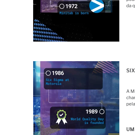
da 
SI
A M
chan
pela
UM