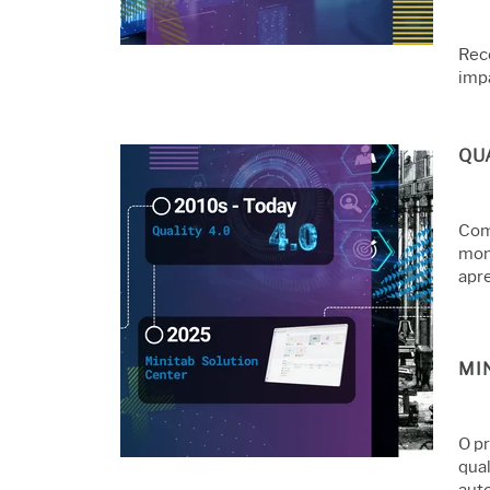
Rec
imp
QU
Com 
mon
apr
MI
O p
qual