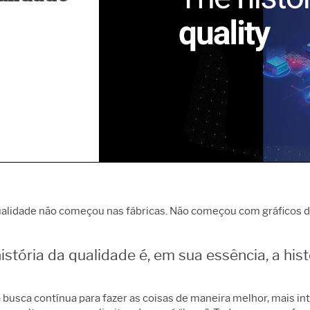
Coleta de dados e
 operacional e de
inovação e projetos
Fa
Controle Estatístico de
ade
Excelência de processo
Se
Processo da Prolink
alytics
Detectar, corrigir e prevenir
So
Simulação de eventos
 de confiabilidade e
Coleta de dados
C
discretos Simul8
de vida
automatizada
SPM
ção de eventos
os
ção de processos
alidade não começou nas fábricas. Não começou com gráficos d
istória da qualidade é, em sua essência, a hi
busca contínua para fazer as coisas de maneira melhor, mais inte