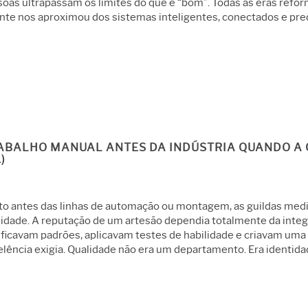
oas ultrapassam os limites do que é “bom”. Todas as eras reform
nte nos aproximou dos sistemas inteligentes, conectados e pre
ABALHO MANUAL ANTES DA INDÚSTRIA QUANDO A 
.)
to antes das linhas de automação ou montagem, as guildas medi
idade. A reputação de um artesão dependia totalmente da integr
ificavam padrões, aplicavam testes de habilidade e criavam um
lência exigia. Qualidade não era um departamento. Era identida