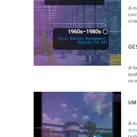
A me
corr
cria
GE
A G
qual
os 
UM
À m
aces
pod