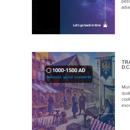
pess
adia
TR
D.C
Mui
qual
cod
exce