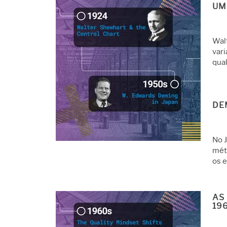
UM
Wal
vari
qua
DE
No 
mét
os 
AS
19