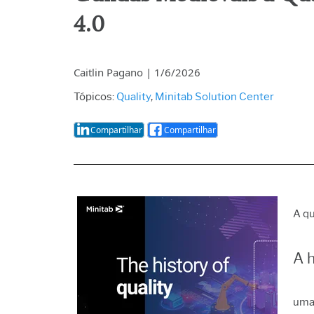
Análise
qualid
4.0
Live An
Análise
dados 
Caitlin Pagano
|
1/6/2026
Simula
discret
Tópicos:
Quality
,
Minitab Solution Center
Minera
Compartilhar
Compartilhar
A qu
A h
uma 