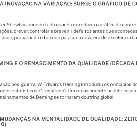
A INOVAÇÃO NA VARIAÇÃO: SURGE O GRÁFICO DE C
ter Shewhart mudou tudo quando introduziu o gráfico de control
ações: prever, controlar e prevenir defeitos antes que acontece
lidade, preparando o terreno para uma nova era de excelência 
MING E O RENASCIMENTO DA QUALIDADE (DÉCADA 
Japão pós-guerra, W. Edwards Deming introduziu os princípios d
odos estatísticos. O resultado? Um renascimento na fabricação.
ensinamentos de Deming se tornaram doutrina global.
 MUDANÇAS NA MENTALIDADE DE QUALIDADE: ZERO
60)