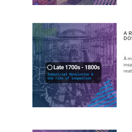
A 
DO
À m
insp
reat