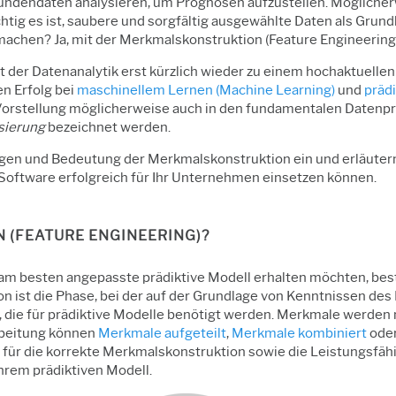
ndendaten analysieren, um Prognosen aufzustellen. Möglicherwei
tig es ist, saubere und sorgfältig ausgewählte Daten als Grundla
 machen? Ja, mit der Merkmalskonstruktion (Feature Engineering)
der Datenanalytik erst kürzlich wieder zu einem hochaktuellen
en Erfolg bei
maschinellem Lernen (Machine Learning)
und
präd
Vorstellung möglicherweise auch in den fundamentalen Datenpr
sierung
bezeichnet werden.
agen und Bedeutung der Merkmalskonstruktion ein und erläutern,
 Software erfolgreich für Ihr Unternehmen einsetzen können.
 (FEATURE ENGINEERING)?
m besten angepasste prädiktive Modell erhalten möchten, beste
 ist die Phase, bei der auf der Grundlage von Kenntnissen des
 die für prädiktive Modelle benötigt werden. Merkmale werden m
arbeitung können
Merkmale aufgeteilt
,
Merkmale kombiniert
ode
für die korrekte Merkmalskonstruktion sowie die Leistungsfähi
hrem prädiktiven Modell.