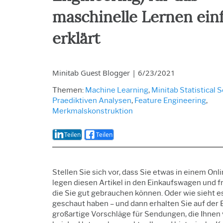
Betriebs- und
Qualitätsanalytik
maschinelle Lernen ein
Live Analytics
Zuverlässigkeits- und
erklärt
Lebensdatenanalyse
Diskrete
Ereignissimulation
Process Mining
Minitab Guest Blogger
|
6/23/2021
Themen:
Machine Learning
,
Minitab Statistical 
Praediktiven Analysen
,
Feature Engineering
,
Merkmalskonstruktion
Teilen
Teilen
Stellen Sie sich vor, dass Sie etwas in einem On
legen diesen Artikel in den Einkaufswagen und f
die Sie gut gebrauchen können. Oder wie sieht es
geschaut haben – und dann erhalten Sie auf der
großartige Vorschläge für Sendungen, die Ihnen v