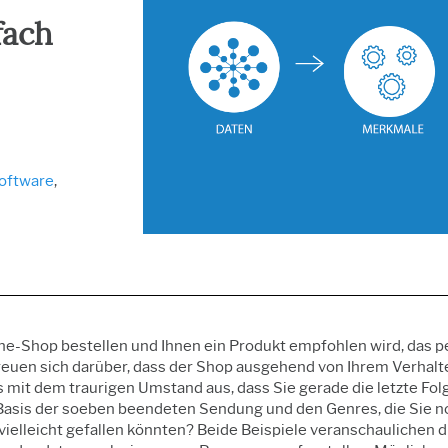
Prolink Datenerfassung
Suppor
Innovations- und
Fertigung und Industrie
und SPC
Projektmanagement
Dienstleistungen
fach
Simul8 Diskrete
Exzellente Prozesse:
Software und Technolog
Ereignissimulation
Erkennen, Korrigieren und
SPM
Verhindern
Automatisierte
Datenerfassung
Software
,
line-Shop bestellen und Ihnen ein Produkt empfohlen wird, das pe
reuen sich darüber, dass der Shop ausgehend von Ihrem Verhalt
 mit dem traurigen Umstand aus, dass Sie gerade die letzte Folge
 Basis der soeben beendeten Sendung und den Genres, die Sie n
ielleicht gefallen könnten? Beide Beispiele veranschaulichen d