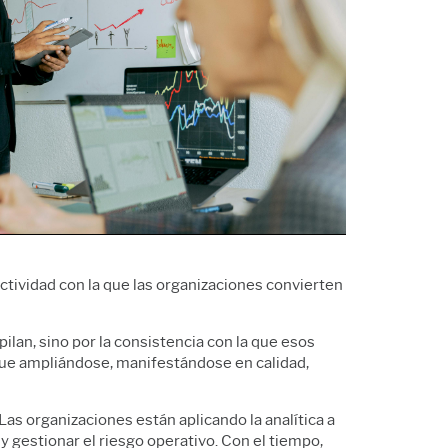
Descargas
icios
Analítica de datos de
Política de soporte
tware y Tecnología
marketing
técnico
ectividad con la que las organizaciones convierten
pilan, sino por la consistencia con la que esos
igue ampliándose, manifestándose en calidad,
s organizaciones están aplicando la analítica a
 y gestionar el riesgo operativo. Con el tiempo,