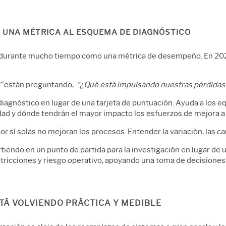
O UNA MÉTRICA AL
ESQUEMA DE DIAGNÓSTICO
do durante mucho tiempo como una métrica de desempeño. En 2026
”
están preguntando,
“¿Qué está impulsando nuestras pérdidas
diagnóstico en lugar de una tarjeta de puntuación. Ayuda a los 
idad y dónde tendrán el mayor impacto los esfuerzos de mejora a t
or sí solas no mejoran los procesos. Entender la variación, las c
rtiendo en un punto de partida para la investigación en lugar de 
stricciones y riesgo operativo, apoyando una toma de decisiones
STÁ VOLVIENDO PRÁCTICA Y MEDIBLE