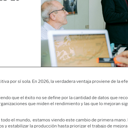
Prolink Data Collection y
 de operaciones y
Serv
SPC
Sof
Simulación de eventos
ytics
definidos con Simul8
idad y análisis de
SPM
vida útil
itiva por sí sola. En 2026, la verdadera ventaja proviene de la ef
iendo que el éxito no se define por la cantidad de datos que reco
organizaciones que miden el rendimiento y las que lo mejoran s
 todo el mundo, estamos viendo este cambio de primera mano. La
s y estabilizar la producción hasta priorizar el trabajo de mejora