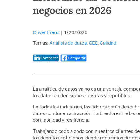
Analítica
calidad
negocios en 2026
Live Anal
Confiabil
datos de 
Oliver Franz
|
1/20/2026
Temas:
Análisis de datos
,
OEE
,
Calidad
Campartir
Campartir
La analítica de datos ya no es una ventaja compet
los datos en decisiones seguras y repetibles.
En todas las industrias, los líderes están descubr
datos conducen a la acción. La brecha entre las 
confiabilidad y resiliencia.
Trabajando codo a codo con nuestros clientes de
los desafíos cotidianos, desde reducir los defecto