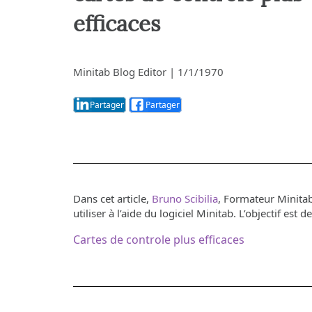
procédés
Analyse opér
efficaces
de la qualité
Live Analytic
Analyse des
Minitab Blog Editor
|
1/1/1970
fiabilité et d
Simulation 
discret
Partager
Partager
Exploration 
Dans cet article,
Bruno Scibilia
, Formateur Minitab
utiliser à l’aide du logiciel Minitab. L’objectif es
Cartes de controle plus efficaces