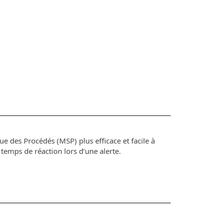
produits
ion et industrie
clientèle
Politique de support
s
Ressources humaines
s et technologies
Analyse de données
ction
marketing
Recherche et
développement
e des Procédés (MSP) plus efficace et facile à
e temps de réaction lors d’une alerte.