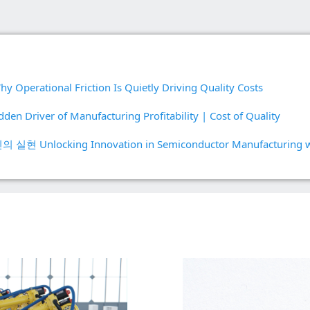
Prolink 데이터 수
이산 이벤트 시뮬레이션
및 방지
SPC
프로세스 마이닝
자동 데이터 수집
Simul8 이산 이
이션
SPM
nal Friction Is Quietly Driving Quality Costs
r of Manufacturing Profitability | Cost of Quality
locking Innovation in Semiconductor Manufacturing w