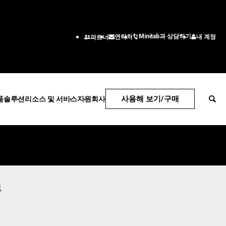
Minitab과 상담하기
내 계정
연락처
파트너
사용해 보기/구매
품
솔루션
리소스 및 서비스
지원
회사
기술 지원
회사
Center
구독 및 활성화
회사 정보
산업 솔루션
서비스
부서/직무별
l
Minitab Quick Start
리더십 팀
교육
교육
엔지니어링
교육
파트너
비
에너지 및 천연 자원
배치
고급 비즈니스 인텔
설치지원
채용 정보
드
정부 및 공공 부문
통계 컨설팅
솔루션
ps
지원 동영상
연락하다
건강
자기 주도 학습
정보 기술
a
n Hub
소프트웨어 설명서
뉴스
보험
평생 교육
공급망
소프트웨어 업데이트
제조 및 산업
고객 서비스 솔루션
ce
제품 다운로드
서비스
인사
지원 정책
수정
소프트웨어 및 기술
마케팅 데이터 분석