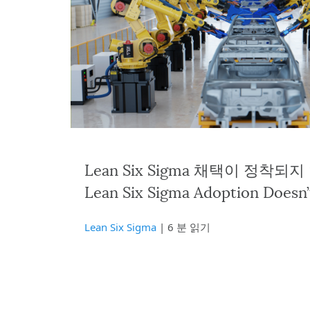
Lean Six Sigma 채택이 정착되
Lean Six Sigma Adoption Doesn’
Lean Six Sigma
| 6 분 읽기