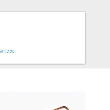
집 및
건설
연구 및 개발
벤트 시뮬레
ith DOE