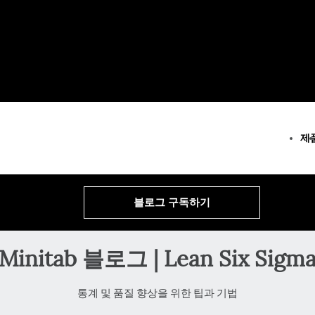
제
모든 제품
모든 솔루션
모든 리소스 및 서비스
Minitab Solution 
분석
주요 기능
리소스
블로그 구독하기
Minitab Statistica
통계 및 예측 분석
지속적 개선
사례 연구
Software
데이터 과학 및 머신러닝
데이터 통합 및 데이터 준
블로그
Minitab Connect
비즈니스 분석 및 인텔리전
다이어그램 작성 및 마인
데이터 집합
Minitab Model O
스
매핑
웨비나 및 이벤트
Minitab 블로그 | Lean Six Sigm
Minitab Educatio
통계적 공정 관리
디지털 트윈
Education Hub
Minitab Engage
작업 및 품질 분석
모델 배포 및 ML Ops
Minitab Workspa
통계 및 품질 향상을 위한 팁과 기법
Live Analytics
혁신 및 프로젝트 관리
Real-Time SPC
신뢰성 및 수명 데이터 분석
탁월한 공정 과정 감지, 