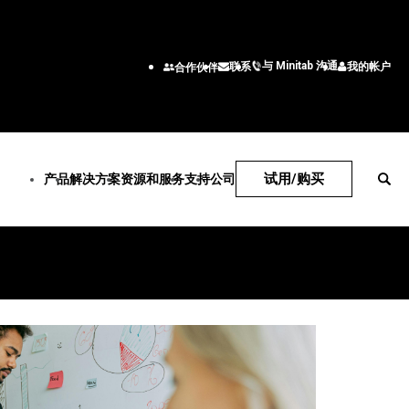
与 Minitab 沟通
我的帐户
联系
合作伙伴
试用/购买
产品
解决方案
资源和服务
支持
公司
技术支持
公司
务
 Solution Center
订阅和激活
关于我们
行业解决方案
服务
按职能
 Statistical
Minitab Quick Start
领导团队
案
学术
培训
工程
re
培训
合作伙伴
数据准备
能源和自然资源
部署
高级商
b Connect
安装支持
职业
导图
政府和公共部门
统计咨询
信息技
b Model Ops
支持视频
联系我们
 活动
医疗保健
自定进度的学习
供应链
b Education Hub
软件文档
新闻
学习运营
ion Hub
保险
继续教育
客户服
b Engage
软件更新
管理
制造和工业
人力资
b Workspace
产品下载
检测、纠正和预
服务
营销数
ime SPC
支持策略
软件和技术
研发