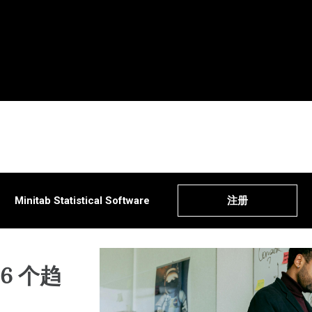
所有产品
所有解决方案
所有资源和服
Minitab
分析
关键功能
资源
Minitab Statistical Software
注册
Minitab
统计学和预测分析
持续改进
解决方
Softwa
数据科学和机器学习
数据集成和
博客
Minita
业务分析和智能软件
图表和思维
数据集
Minita
统计过程控制
数字孪生
活动 &
Minita
运营与质量分析
模型和机器
Educat
6 个趋
Minita
Live Analytics
创新和项目
Minita
可靠性和寿命数据分析
过程卓越：
Real-T
离散事件模拟
防