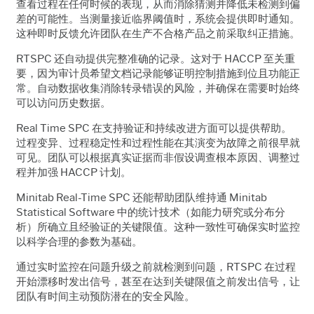
查看过程在任何时候的表现，从而消除猜测并降低未检测到偏
差的可能性。当测量接近临界阈值时，系统会提供即时通知。
这种即时反馈允许团队在生产不合格产品之前采取纠正措施。
RTSPC 还自动提供完整准确的记录。这对于 HACCP 至关重
要，因为审计员希望文档记录能够证明控制措施到位且功能正
常。自动数据收集消除转录错误的风险，并确保在需要时始终
可以访问历史数据。
Real Time SPC 在支持验证和持续改进方面可以提供帮助。
过程变异、过程稳定性和过程性能在其演变为故障之前很早就
可见。团队可以根据真实证据而非假设调查根本原因、调整过
程并加强 HACCP 计划。
Minitab Real-Time SPC 还能帮助团队维持通 Minitab
Statistical Software 中的统计技术（如能力研究或分布分
析）所确立且经验证的关键限值。这种一致性可确保实时监控
以科学合理的参数为基础。
通过实时监控在问题升级之前就检测到问题，RTSPC 在过程
开始漂移时发出信号，甚至在达到关键限值之前发出信号，让
团队有时间主动预防潜在的安全风险。