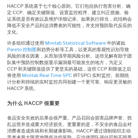
HACCP 系统基于七个核心原则。它们包括执行危害分析、确
定 CCP、确定关键限值、设置监控程序、建立纠正措施、验
证系统是否有效以及维护详细记录。如果执行得当，此结构会
降低不安全产品到达消费者的可能性，并支持预防取代反应的
文化。
许多组织通过使用
Minitab Statistical Software
中的诸如
Pareto 控制图
和趋势分析等工具，以更高的客观性识别导致
风险的潜在因素，从而加强早期风险分析。这些见解有助于团
队集中预防控制数据显示漏洞最可能发生的地方，为定义
CCP 和关键限值提供了更坚实的基础，这些 CCP 和限值之后
将使用
Minitab Real-Time SPC
(RTSPC) 实时监控。前期统
计分析和持续的实时监控共同创建一个更可靠、响应更灵敏的
HACCP 系统。
为什么 HACCP 很重要
食品安全失效的后果会很严重。产品召回会损害品牌声誉、扰
乱运营并造成重大经济损失。更重要的是，不安全的食品会对
消费者造成疾病和长期健康影响。HACCP 通过强制组织主动
思考来最大限度地降低这些风险。它迫使团队评估可能不明显