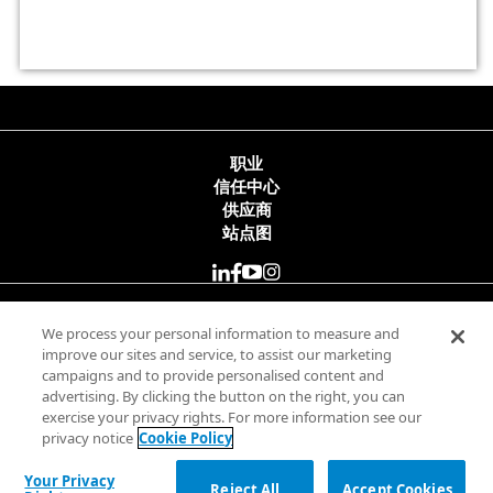
职业
信任中心
供应商
站点图
© 2025 Minitab, LLC. All Rights Reserved.
We process your personal information to measure and
improve our sites and service, to assist our marketing
campaigns and to provide personalised content and
使用条款
advertising. By clicking the button on the right, you can
隐私政策
exercise your privacy rights. For more information see our
合法
privacy notice
Cookie Policy
Your Privacy Rights
Your Privacy
Reject All
Accept Cookies